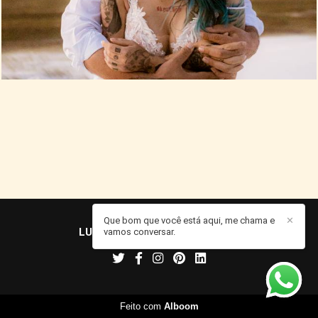
Que bom que você está aqui, me chama e
✕
LUCIENE REGONHA
/
CONTATO
vamos conversar.
Feito com
Alboom