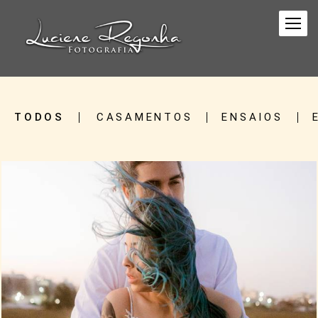
TODOS
CASAMENTOS
ENSAIOS