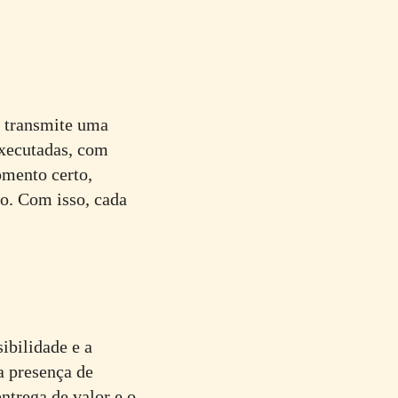
sa transmite uma
executadas, com
omento certo,
co. Com isso, cada
ibilidade e a
a presença de
ntrega de valor e o